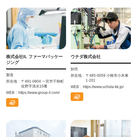
株式会社IL ファーマパッケー
ウチダ株式会社
ジング
卸売
製造
所在地
〒485-0059 小牧市小木東
1-201
所在地
〒491-0804 一宮市千秋町
佐野字清水10番
WEB
https://www.uchida-kk.jp/
WEB
https://www.group-il.com/