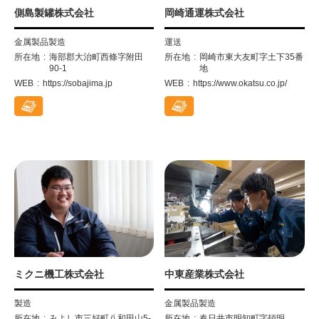
側島製罐株式会社
岡崎通運株式会社
金属製品製造
運送
所在地
海部郡大治町西條字附田
所在地
岡崎市東大友町字土下35番
90-1
地
WEB
https://sobajima.jp
WEB
https://www.okatsu.co.jp/
ミクニ機工株式会社
中東産業株式会社
製造
金属製品製造
所在地
みよし市三好町八和田山5-
所在地
春日井市明知町字頓明