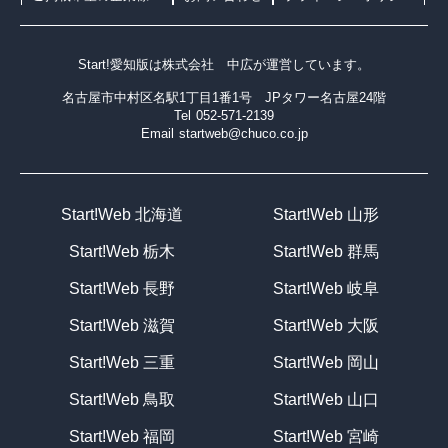
Start!愛知版は
株式会社 中広
が運営しています。
名古屋市中村区名駅1丁目1番1号 JPタワー名古屋24階
Tel
052-571-2139
Email
startweb@chuco.co.jp
Start!Web 北海道
Start!Web 山形
Start!Web 栃木
Start!Web 群馬
Start!Web 長野
Start!Web 岐阜
Start!Web 滋賀
Start!Web 大阪
Start!Web 三重
Start!Web 岡山
Start!Web 鳥取
Start!Web 山口
Start!Web 福岡
Start!Web 宮崎