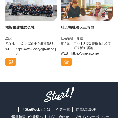
橋梁技建株式会社
社会福祉法人王寿曾
建設
社会福祉・介護
所在地
北名古屋市中之郷栗島87
所在地
〒441-3123 豊橋市小松原
町字浜41番地
WEB
https://www.kyoryogiken.co.j
p/
WEB
https://oujukai.or.jp/
「Start!Web」とは
企業一覧
特集就活記事
ご掲載希望の企業様へ
お問い合わせ
プライバシーポリシー