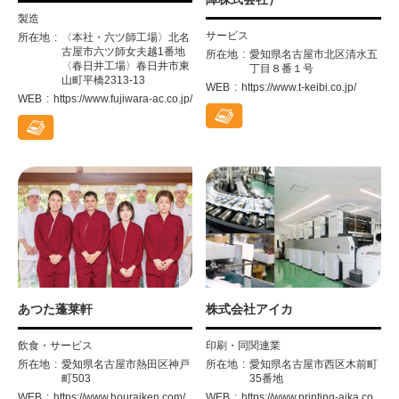
製造
サービス
所在地
〈本社・六ツ師工場〉北名
古屋市六ツ師女夫越1番地
所在地
愛知県名古屋市北区清水五
〈春日井工場〉春日井市東
丁目８番１号
山町平橋2313-13
WEB
https://www.t-keibi.co.jp/
WEB
https://www.fujiwara-ac.co.jp/
あつた蓬莱軒
株式会社アイカ
飲食・サービス
印刷・同関連業
所在地
愛知県名古屋市熱田区神戸
所在地
愛知県名古屋市西区木前町
町503
35番地
WEB
https://www.houraiken.com/
WEB
https://www.printing-aika.co