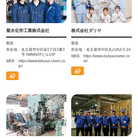
菊水化学工業株式会社
株式会社ダリヤ
製造
製造
所在地
名古屋市中区栄1丁目3番3
所在地
名古屋市中区丸の内3-5-24
号 AMMNATビル15F
WEB
https://www.dariyacosme.co
WEB
https://www.kikusui-chem.co.
m/
jp/