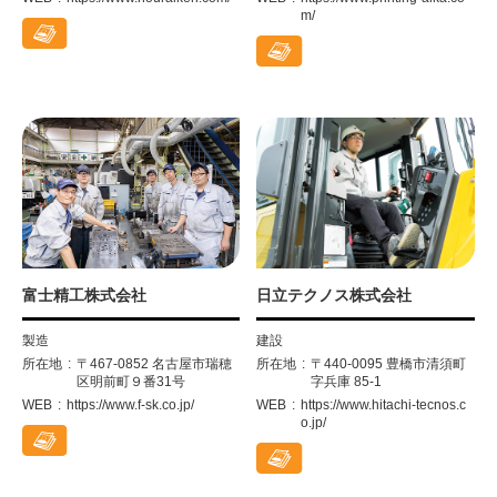
m/
富士精工株式会社
日立テクノス株式会社
製造
建設
所在地
〒467-0852 名古屋市瑞穂
所在地
〒440-0095 豊橋市清須町
区明前町９番31号
字兵庫 85-1
WEB
https://www.f-sk.co.jp/
WEB
https://www.hitachi-tecnos.c
o.jp/