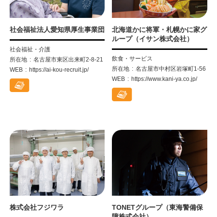
社会福祉法人愛知県厚生事業団
北海道かに将軍・札幌かに家グ
ループ（イサン株式会社）
社会福祉・介護
飲食・サービス
所在地
名古屋市東区出来町2-8-21
所在地
名古屋市中村区岩塚町1-56
WEB
https://ai-kou-recruit.jp/
WEB
https://www.kani-ya.co.jp/
株式会社フジワラ
TONETグループ（東海警備保
障株式会社）