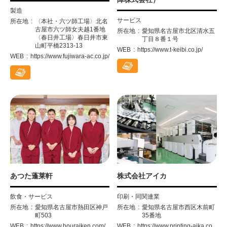
製造
サービス
所在地
〈本社・六ツ師工場〉北名
古屋市六ツ師女夫越1番地
所在地
愛知県名古屋市北区清水五
〈春日井工場〉春日井市東
丁目８番１号
山町平橋2313-13
WEB
https://www.t-keibi.co.jp/
WEB
https://www.fujiwara-ac.co.jp/
あつた蓬莱軒
株式会社アイカ
飲食・サービス
印刷・同関連業
所在地
愛知県名古屋市熱田区神戸
所在地
愛知県名古屋市西区木前町
町503
35番地
WEB
https://www.houraiken.com/
WEB
https://www.printing-aika.co