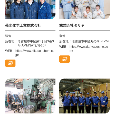
菊水化学工業株式会社
株式会社ダリヤ
製造
製造
所在地
名古屋市中区栄1丁目3番3
所在地
名古屋市中区丸の内3-5-24
号 AMMNATビル15F
WEB
https://www.dariyacosme.co
WEB
https://www.kikusui-chem.co.
m/
jp/