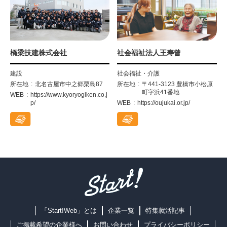
橋梁技建株式会社
社会福祉法人王寿曾
建設
社会福祉・介護
所在地
北名古屋市中之郷栗島87
所在地
〒441-3123 豊橋市小松原
町字浜41番地
WEB
https://www.kyoryogiken.co.j
p/
WEB
https://oujukai.or.jp/
「Start!Web」とは
企業一覧
特集就活記事
ご掲載希望の企業様へ
お問い合わせ
プライバシーポリシー