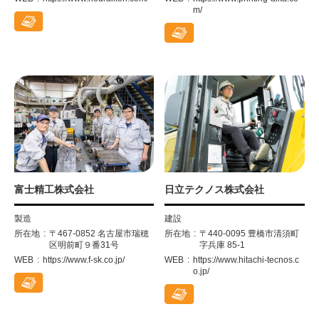
m/
富士精工株式会社
日立テクノス株式会社
製造
建設
所在地
〒467-0852 名古屋市瑞穂
所在地
〒440-0095 豊橋市清須町
区明前町９番31号
字兵庫 85-1
WEB
https://www.f-sk.co.jp/
WEB
https://www.hitachi-tecnos.c
o.jp/