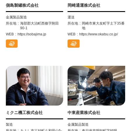
側島製罐株式会社
岡崎通運株式会社
金属製品製造
運送
所在地
海部郡大治町西條字附田
所在地
岡崎市東大友町字土下35番
90-1
地
WEB
https://sobajima.jp
WEB
https://www.okatsu.co.jp/
ミクニ機工株式会社
中東産業株式会社
製造
金属製品製造
所在地
みよし市三好町八和田山5-
所在地
春日井市明知町字頓明