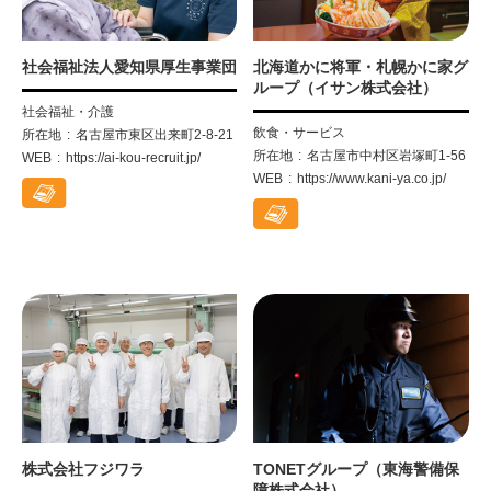
社会福祉法人愛知県厚生事業団
北海道かに将軍・札幌かに家グ
ループ（イサン株式会社）
社会福祉・介護
飲食・サービス
所在地
名古屋市東区出来町2-8-21
所在地
名古屋市中村区岩塚町1-56
WEB
https://ai-kou-recruit.jp/
WEB
https://www.kani-ya.co.jp/
株式会社フジワラ
TONETグループ（東海警備保
障株式会社）