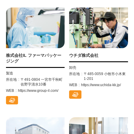
株式会社IL ファーマパッケー
ウチダ株式会社
ジング
卸売
製造
所在地
〒485-0059 小牧市小木東
1-201
所在地
〒491-0804 一宮市千秋町
佐野字清水10番
WEB
https://www.uchida-kk.jp/
WEB
https://www.group-il.com/