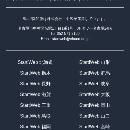
Start!愛知版は
株式会社 中広
が運営しています。
名古屋市中村区名駅1丁目1番1号 JPタワー名古屋24階
Tel
052-571-2139
Email
startweb@chuco.co.jp
Start!Web 北海道
Start!Web 山形
Start!Web 栃木
Start!Web 群馬
Start!Web 長野
Start!Web 岐阜
Start!Web 滋賀
Start!Web 大阪
Start!Web 三重
Start!Web 岡山
Start!Web 鳥取
Start!Web 山口
Start!Web 福岡
Start!Web 宮崎